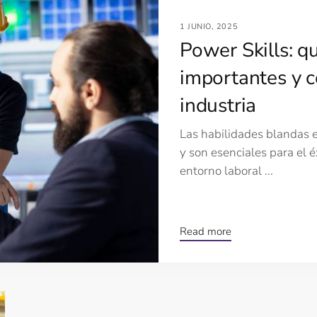
1 JUNIO, 2025
Power Skills: q
importantes y c
industria
Las habilidades blandas e
y son esenciales para el é
entorno laboral ...
Read more