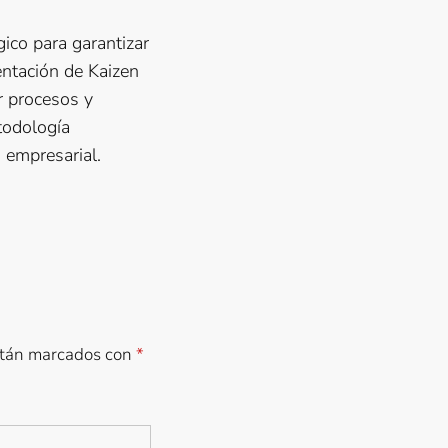
gico para garantizar
ntación de Kaizen
r procesos y
todología
 empresarial.
stán marcados con
*