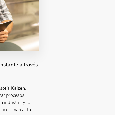
nstante a través
osofía
Kaizen
,
zar procesos,
la industria y los
puede marcar la