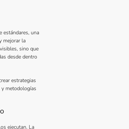
de estándares, una
y mejorar la
isibles, sino que
das desde dentro
rear estrategias
s y metodologías
NO
os ejecutan. La